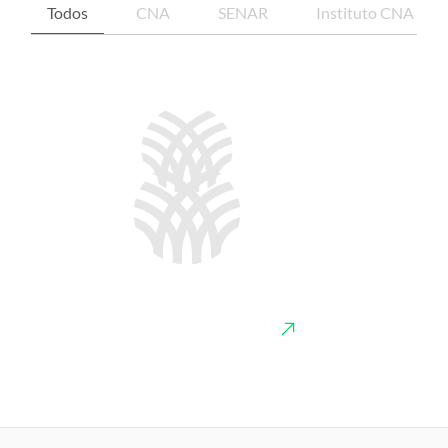
Todos
CNA
SENAR
Instituto CNA
Potencial produtivo das plantas
forrageiras às condições climáticas do
semiárido