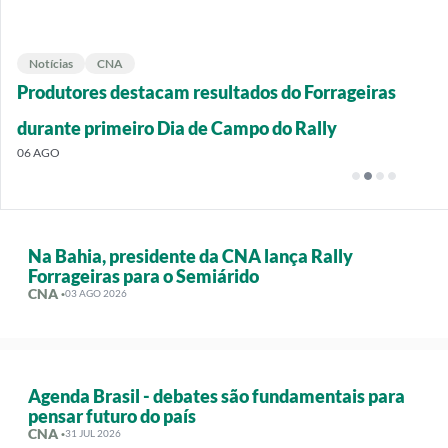
Notícias
Notícias
Notícias
Notícias
CNA
CNA
CNA
CNA
Senar capacita instrutores para o Projeto
Produtores destacam resultados do Forrageiras
Agenda Brasil apresenta estudos inéditos sobre
Forrageiras para o Semiárido – Conhecimento muda
Forrageiras para o Semiárido
durante primeiro Dia de Campo do Rally
temas estratégicos para o país
vida de produtor na Bahia
07 AGO
06 AGO
05 AGO
03 AGO
Na Bahia, presidente da CNA lança Rally
Forrageiras para o Semiárido
CNA ·
03 AGO 2026
Agenda Brasil - debates são fundamentais para
pensar futuro do país
CNA ·
31 JUL 2026