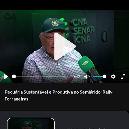
Play
20:42
Play
Mute
Settings
Ente
full
Pecuária Sustentável e Produtiva no Semiárido: Rally
Forrageiras